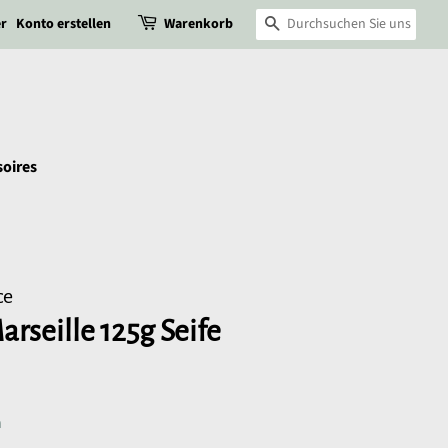
r
Konto erstellen
Warenkorb
Suchen
oires
ce
rseille 125g Seife
n