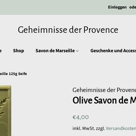
Einloggen
ode
Geheimnisse der Provence
e
Shop
Savon de Marseille
Geschenke und Access
eille 125g Seife
Geheimnisse der Proven
Olive Savon de Ma
Normaler
Sonderpreis
€4,00
Preis
inkl. MwSt. zzgl.
Versandkoste