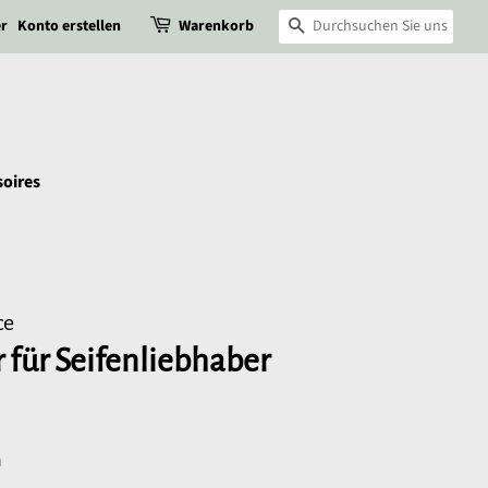
r
Konto erstellen
Warenkorb
Suchen
oires
ce
für Seifenliebhaber
n