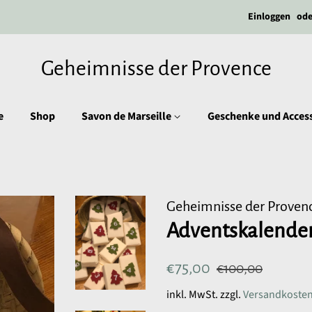
Einloggen
ode
Geheimnisse der Provence
e
Shop
Savon de Marseille
Geschenke und Access
Geheimnisse der Proven
Adventskalender 
Normaler
Sonderpreis
€75,00
€100,00
Preis
inkl. MwSt. zzgl.
Versandkoste